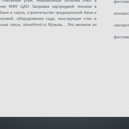
о, пчелиные ульи, инвазионные болезни пчел в
фестив
вание МФУ ЦАО Заправка картриджей техники в
аня и сауна, строительство традиционной бани и
юношес
ихожий, оборудование сада, конструкции стен и
ые таксы, streetfront.ru Музыка... Это великое из
смотрет
фестива