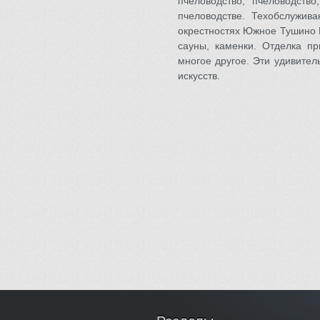
пчеловодство, пчеловодств
пчеловодстве. Техобслужи
окрестностях Южное Тушино Б
сауны, каменки. Отделка пр
многое другое. Эти удивительн
искусств.