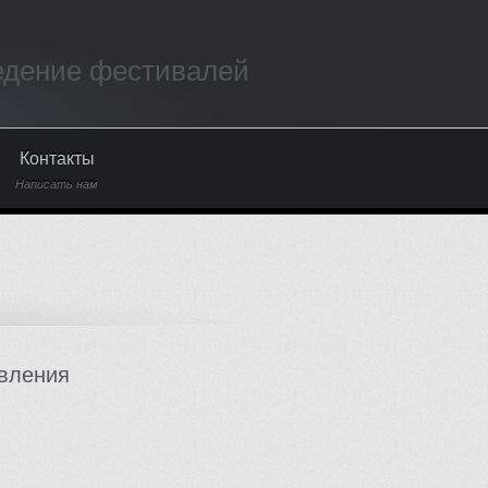
едение фестивалей
Контакты
Написать нам
вления