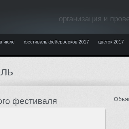
организация и пров
в июле
фестиваль фейерверков 2017
цветок 2017
аль
Объя
ого фестиваля