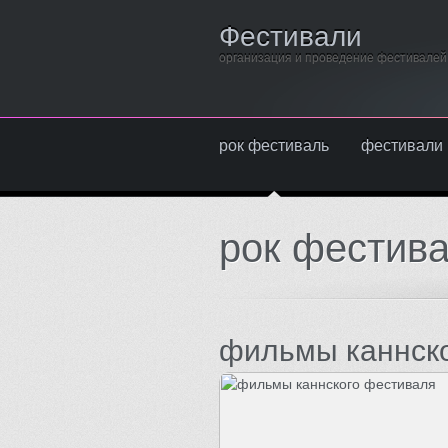
Фестивали
организация и проведение фестивалей
рок фестиваль
фестивали 
рок фестив
фильмы каннск