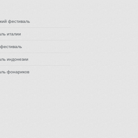
кий фестиваль
ль италии
 фестиваль
аль индонезии
аль фонариков