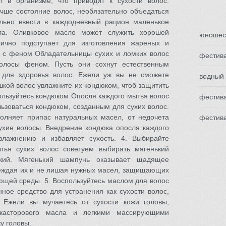
 в организме, что приводит к сухости волос.
учше состояние волос, необязательно объедаться
льно ввести в каждодневный рацион маленькое
сла. Оливковое масло может служить хорошей
юношес
лично подступает для изготовления жареных и
 с феном Обладательницы сухих и ломких волос
фестива
олосы феном. Пусть они сохнут естественным
 для здоровья волос. Ежели уж вы не сможете
водный
шкой волос увлажните их кондюком, чтоб защитить
ользуйтесь кондюком Опосля каждого мытья волос
фестив
ьзоваться кондюком, созданным для сухих волос.
олняет припас натуральных масел, от недочета
фестив
ухие волосы. Внедрение кондюка опосля каждого
влажнению и избавляет сухость. 4. Выбирайте
тья сухих волос советуем выбирать мягенький
ский. Мягенький шампунь оказывает щадящее
реждая их и не лишая нужных масел, защищающих
ющей среды. 5. Воспользуйтесь маслом для волос
ное средство для устранения как сухости волос,
. Ежели вы мучаетесь от сухости кожи головы,
 касторового масла и легкими массирующими
у головы.