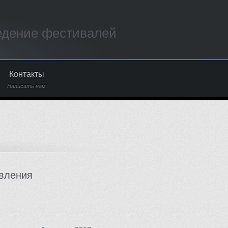
едение фестивалей
Контакты
Написать нам
вления