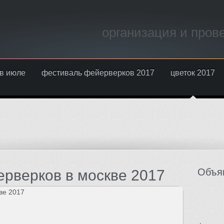
организация и пров
в июле
фестиваль фейерверков 2017
цветок 2017
Объя
рверков в москве 2017