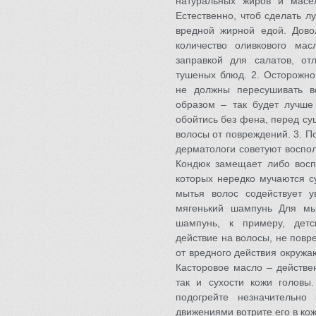
натуральных жиров и масел
Естественно, чтоб сделать л
вредной жирной едой. Дово
количество оливкового ма
заправкой для салатов, от
тушеных блюд. 2. Осторожно
не должны пересушивать в
образом – так будет лучше
обойтись без фена, перед су
волосы от повреждений. 3. П
дерматологи советуют воспол
Кондюк замещает либо восп
которых нередко мучаются с
мытья волос содействует у
мягенький шампунь Для мы
шампунь, к примеру, дет
действие на волосы, не пов
от вредного действия окружа
Касторовое масло – действен
так и сухости кожи головы
подогрейте незначительно
движениями вотрите его в кож