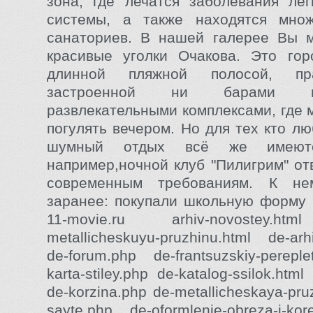
зона, где лечатся заболевания лё
системы, а также находятся множ
санаториев. В нашей галерее Вы м
красивые уголки Очакова. Это гор
длинной пляжной полосой, пр
застроенной ни барами 
развлекательными комплексами, где 
погулять вечером. Но для тех кто л
шумный отдых всё же имеют
например,ночной клуб "Пилигрим" о
современным требованиям. К не
заранее: покупали школьную форму 4 
11-movie.ru arhiv-novostey.htm
metallicheskuyu-pruzhinu.html de-arhi
de-forum.php de-frantsuzskiy-pereple
karta-stiley.php de-katalog-ssilok.html
de-korzina.php de-metallicheskaya-pru
sayte.php de-oformlenie-obreza-i-ko