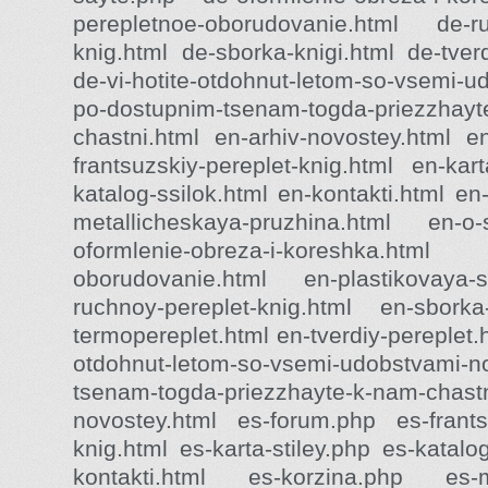
perepletnoe-oborudovanie.html de-ru
knig.html de-sborka-knigi.html de-tverd
de-vi-hotite-otdohnut-letom-so-vsemi-u
po-dostupnim-tsenam-togda-priezzhayt
chastni.html en-arhiv-novostey.html e
frantsuzskiy-pereplet-knig.html en-kart
katalog-ssilok.html en-kontakti.html en
metallicheskaya-pruzhina.html en-o
oformlenie-obreza-i-koreshka.html 
oborudovanie.html en-plastikovaya-
ruchnoy-pereplet-knig.html en-sborka
termopereplet.html en-tverdiy-pereplet.h
otdohnut-letom-so-vsemi-udobstvami-n
tsenam-togda-priezzhayte-k-nam-chastn
novostey.html es-forum.php es-frantsu
knig.html es-karta-stiley.php es-katalo
kontakti.html es-korzina.php es-me