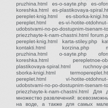
pruzhina.html es-o-sayte.php es-oform
koreshka.html es-plastikovaya-spiral.
pereplet-knig.html es-sborka-knigi.h
pereplet.html es-vi-hotite-otdohnut-
udobstvami-no-po-dostupnim-tsenam-t
priezzhayte-k-nam-chastni.html forum.p
pereplet-knig.html karta-stiley.php kat
kontakti.html korzina.php met
pruzhina.html o-sayte.php oforml
koreshka.html perepletnoe-obor
plastikovaya-spiral.html ruchnoy-per
sborka-knigi.html termopereplet.
pereplet.html vi-hotite-otdohnut-l
udobstvami-no-po-dostupnim-tsenam-t
priezzhayte-k-nam-chastni.html Для
множество развлечений: всевозможн
на воде, а также для самых мале