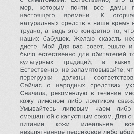
мер, которым почти все дамы п
настоящего времени. К огорче
натуральных средств в наше время 
трудно, а ведь это конкретно то, ч
наших бабушек. Желаю сказать нес
диете. Мой Для вас совет, ешьте и 
было естественно для обитателей т
культурных традиций, в каки
Естественно, не запамятовывайте, ч
перегрузки должны соответство
Сейчас о народных средствах ух
Сначала, рекомендую в течение ме
кожу лимоном либо ломтиком свежа
Умывайтесь липовым чаем либо 
смешанной с капустным соком. Для с
питания кожи идеальнее все
незапятнанное персиковое либо абри