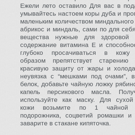
Ежели лето оставило Для вас в под
умывайтесь настоем коры дуба и про
маленьким количеством миндального 
абрикос и миндаль, сами по для себ
вещества нужные для здоровой 
содержание витамина Е и способно
глубоко просачиваться в кожу 
образом препятствует старению
красивую защиту от жары и холода
неувязка с “мешками под очами”, 
белок, добавьте чайную ложку рябин
капель персикового масла. Пол
используйте как маску. Для сухо
кожи возьмите по 1 чайной 
подорожника, соцветий ромашки и 
заварите в стакане кипяточка.